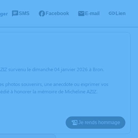
ager
SMS
Facebook
E-mail
Lien
AZIZ survenu le dimanche 04 janvier 2026 à Bron.
 des photos souvenirs, une anecdote ou exprimer vos
 dédié à honorer la mémoire de Micheline AZIZ.
Je rends hommage