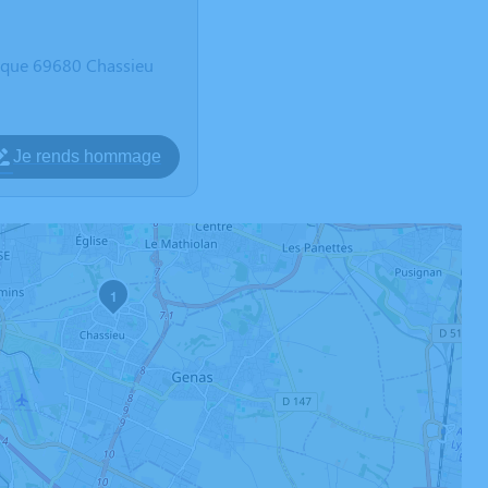
blique 69680 Chassieu
Je rends hommage
1