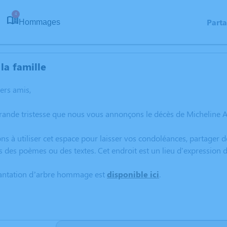
4
Part
Hommages
la famille
hers amis,
rande tristesse que nous vous annonçons le décès de Micheline 
ns à utiliser cet espace pour laisser vos condoléances, partager
s des poèmes ou des textes. Cet endroit est un lieu d'expression
lantation d’arbre hommage est
disponible ici
.