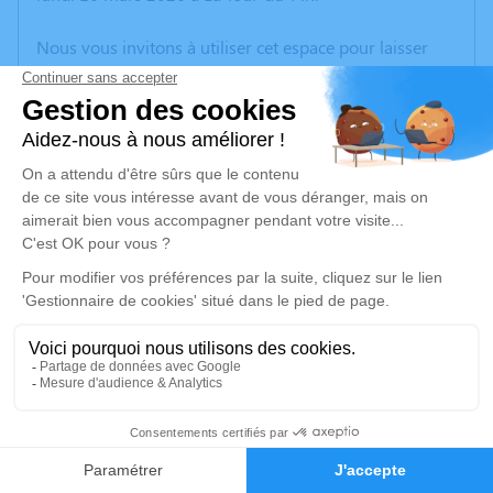
Nous vous invitons à utiliser cet espace pour laisser
vos condoléances, partager des photos souvenirs, une
anecdote ou exprimer vos pensées à travers des
poèmes ou des textes. Cet endroit est un lieu
d'expression dédié à honorer la mémoire de Michel
SCARBOTTE.
Un service de plantation d’arbre hommage est
disponible ici
.
Je rends hommage
Cérémonie
lundi 23 mars 2026 à 10h15
7
Crématorium de CHAMBERY 86, square Louis
Sève 73000 CHAMBERY
Faire-part
Hommages
73000 Chambery