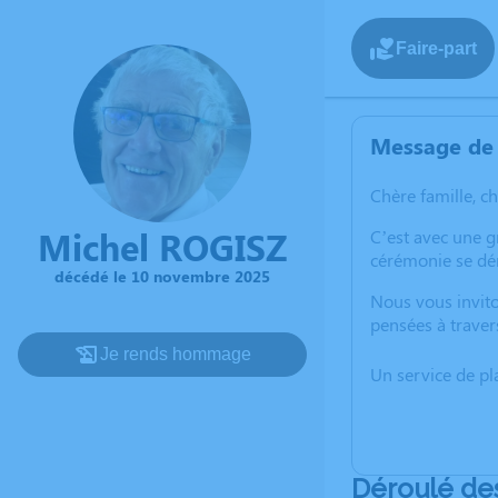
Faire-part
Message de 
Chère famille, c
Michel ROGISZ
C’est avec une 
cérémonie se dér
décédé le 10 novembre 2025
Nous vous invito
pensées à traver
Je rends hommage
Un service de p
Déroulé de