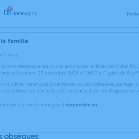
72
Part
Hommages
la famille
hers amis,
grande tristesse que nous vous annonçons le décès de Michel RO
oulera le samedi 20 décembre 2025 à 10h00 à l’ Eglise de Ruy P
ns à utiliser cet espace pour laisser vos condoléances, partager
s des poèmes ou des textes. Cet endroit est un lieu d'expressio
lantation d’arbre hommage est
disponible ici
.
s obsèques