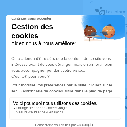
Les inform
Activez une aler
Recevoir une aler
Je veux êtr
Rendez h
Plantez un 