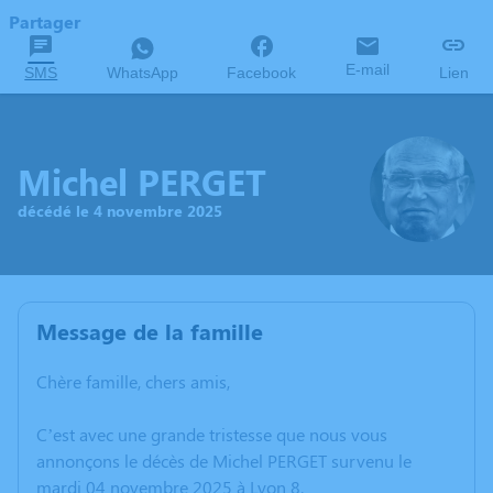
Partager
E-mail
SMS
WhatsApp
Facebook
Lien
Michel PERGET
décédé le 4 novembre 2025
Message de la famille
Chère famille, chers amis,
C’est avec une grande tristesse que nous vous
annonçons le décès de Michel PERGET survenu le
mardi 04 novembre 2025 à Lyon 8.