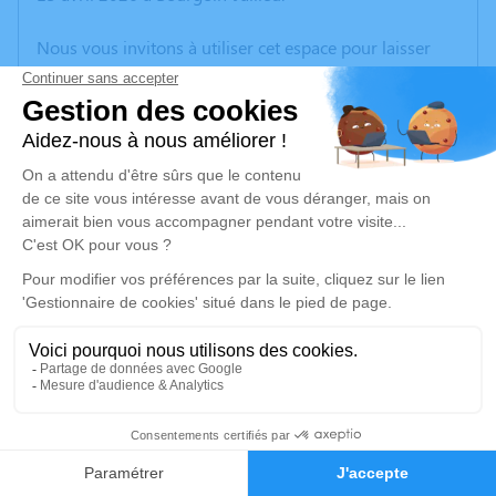
Nous vous invitons à utiliser cet espace pour laisser
vos condoléances, partager des photos souvenirs, une
anecdote ou exprimer vos pensées à travers des
poèmes ou des textes. Cet endroit est un lieu
d'expression dédié à honorer la mémoire de Michel
MOREL.
Un service de plantation d’arbre hommage est
disponible ici
.
Je rends hommage
Cérémonie
mardi 21 avril 2026 à 09h30
17
Crématorium de BLYES
01150 Blyes
Faire-part
Hommages