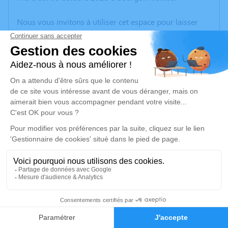
Nous vous invitons à utiliser cet espace pour laisser
vos condoléances, partager des photos souvenirs, une
anecdote ou exprimer vos pensées à travers des
poèmes ou des textes. Cet endroit est un lieu
d'expression dédié à honorer la mémoire de Michel
LAURINI.
Un service de plantation d’arbre hommage est
disponible ici
.
Je rends hommage
Cérémonie
vendredi 14 novembre 2025 à 10h00
1
Eglise Saint Christophe Route de Crémieu
38460 Moras
Faire-part
Hommages