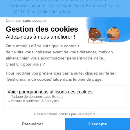
l'adresse suivante : Eglise Saint Didier Route de l'Eglise
- 38110 Saint Didier de la Tour.
Nous vous invitons à utiliser cet espace pour laisser
vos condoléances, partager des photos souvenirs, une
anecdote ou exprimer vos pensées à travers des
poèmes ou des textes. Cet endroit est un lieu
d'expression dédié à honorer la mémoire de Michel
GUILLAUD.
Si vous souhaitez déposer des fleurs, vous pouvez
contacter Mickaël GUILLAUD, son fils, au
06.99.40.03.18.
Je rends hommage
Cérémonie
5
vendredi 23 mai 2025 à 15h00
Faire-part
Hommages
Eglise Saint Didier Route de l'Eglise