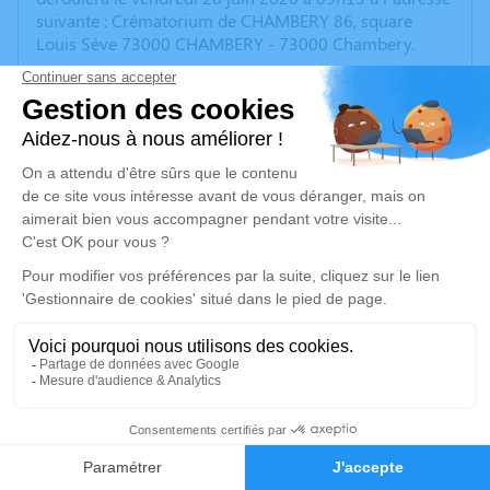
suivante : Crématorium de CHAMBERY 86, square
Louis Sève 73000 CHAMBERY - 73000 Chambery.
Nous vous invitons à utiliser cet espace pour laisser
vos condoléances, partager des photos souvenirs, une
anecdote ou exprimer vos pensées à travers des
poèmes ou des textes. Cet endroit est un lieu
d'expression dédié à honorer la mémoire de Michel
DIZIN.
Je rends hommage
Cérémonie
vendredi 26 juin 2026 à 09h15
Crématorium de CHAMBERY 86, square Louis
Sève 73000 CHAMBERY
43
73000 Chambery
Faire-part
Hommages