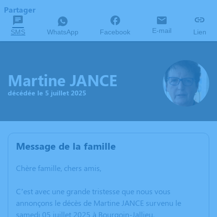
Partager
E-mail
SMS
WhatsApp
Facebook
Lien
Martine JANCE
décédée le 5 juillet 2025
Message de la famille
Chère famille, chers amis,
C’est avec une grande tristesse que nous vous
annonçons le décès de Martine JANCE survenu le
samedi 05 juillet 2025 à Bourgoin-Jallieu.