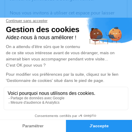
Nous vous invitons à utiliser cet espace pour laisser
vos condoléances, partager des photos souvenirs, une
anecdote ou exprimer vos pensées à travers des
poèmes ou des textes. Cet endroit est un lieu
d'expression dédié à honorer la mémoire de Martine
JANCE.
Un service de plantation d’arbre hommage est
disponible ici
.
Je rends hommage
Cérémonie
jeudi 10 juillet 2025 à 14h30
25
Église Saint-Antoine du désert Place de l'église
38090 Bonnefamille
Faire-part
Hommages