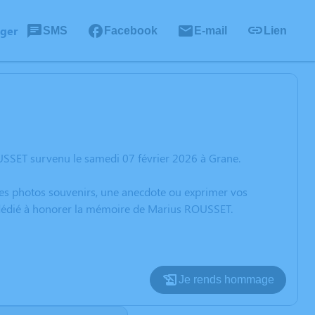
ager
SMS
Facebook
E-mail
Lien
USSET survenu le samedi 07 février 2026 à Grane.
 des photos souvenirs, une anecdote ou exprimer vos
n dédié à honorer la mémoire de Marius ROUSSET.
Je rends hommage