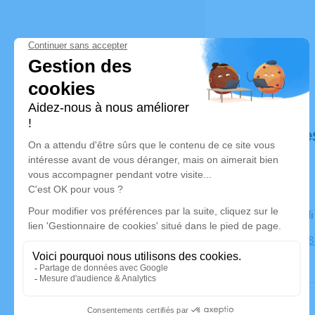
Déroulé de
Le mercred
Eglise, 382