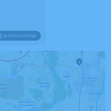
Je rends hommage
2