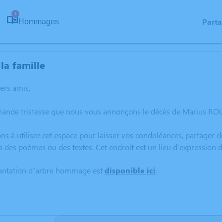
1
Part
Hommages
la famille
hers amis,
grande tristesse que nous vous annonçons le décès de Marius RO
ns à utiliser cet espace pour laisser vos condoléances, partager
s des poèmes ou des textes. Cet endroit est un lieu d'expressio
lantation d’arbre hommage est
disponible ici
.