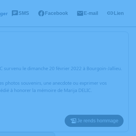
ager
SMS
Facebook
E-mail
Lien
C survenu le dimanche 20 février 2022 à Bourgoin-Jallieu.
 des photos souvenirs, une anecdote ou exprimer vos
 dédié à honorer la mémoire de Marija DELIC.
Je rends hommage