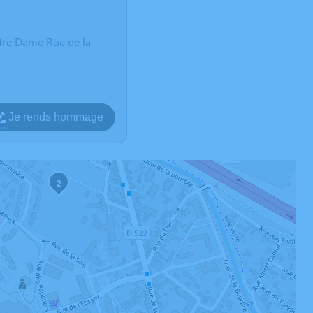
otre Dame Rue de la
Je rends hommage
2