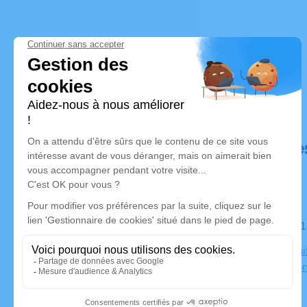
Déroulé de
Le mardi 0
Paroisse Sa
la Libératio