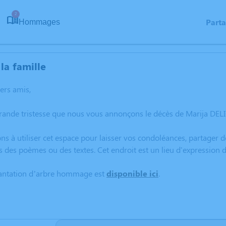
2
Part
Hommages
la famille
hers amis,
rande tristesse que nous vous annonçons le décès de Marija DELI
ns à utiliser cet espace pour laisser vos condoléances, partager
s des poèmes ou des textes. Cet endroit est un lieu d'expression
lantation d’arbre hommage est
disponible ici
.