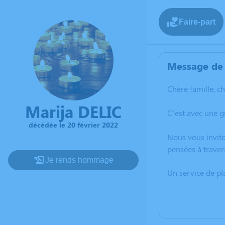
Faire-part
Message de 
Chère famille, c
Marija DELIC
C’est avec une g
décédée le 20 février 2022
Nous vous invito
pensées à traver
Je rends hommage
Un service de p