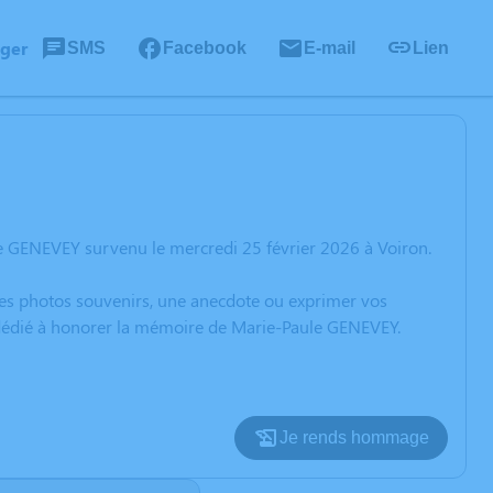
ager
SMS
Facebook
E-mail
Lien
e GENEVEY survenu le mercredi 25 février 2026 à Voiron.
 des photos souvenirs, une anecdote ou exprimer vos
n dédié à honorer la mémoire de Marie-Paule GENEVEY.
Je rends hommage