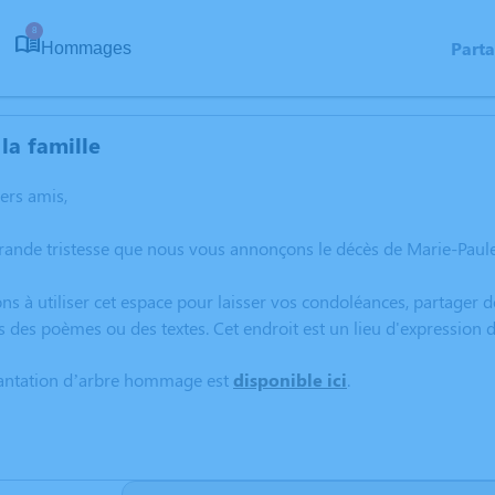
8
Part
Hommages
la famille
hers amis,
rande tristesse que nous vous annonçons le décès de Marie-Paul
ns à utiliser cet espace pour laisser vos condoléances, partager
s des poèmes ou des textes. Cet endroit est un lieu d'expressio
lantation d’arbre hommage est
disponible ici
.