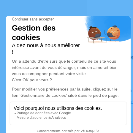
Déroulé de
Le mercred
Eglise, 386