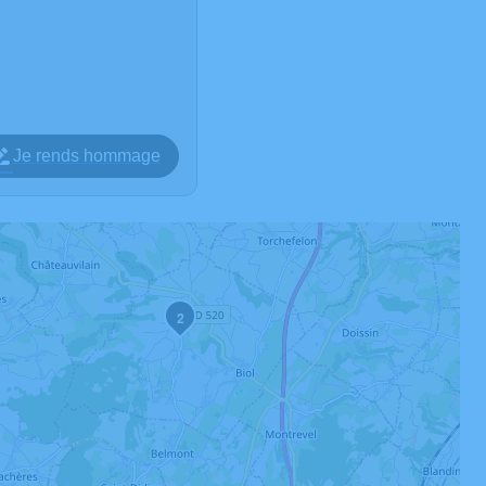
Je rends hommage
2