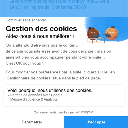
La cérémonie se déroulera le mardi 07 mai 2024 à
14h30 en l'église de Montcarra 38890
Un service de plantation d’arbre hommage est
disponible ici
.
Je rends hommage
Cérémonie
mardi 07 mai 2024 à 14h30
Grande Rue
38890 Montcarra
Je rends hommage
Déroulé des obsèques
3
Faire-part
Hommages
Cérémonie