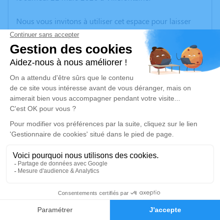
Nous vous invitons à utiliser cet espace pour laisser
vos condoléances, partager des photos souvenirs, une
anecdote ou exprimer vos pensées à travers des
poèmes ou des textes. Cet endroit est un lieu
d'expression dédié à honorer la mémoire de Marie-
Laure GALLOIS.
Un service de plantation d’arbre hommage est
disponible ici
.
Je rends hommage
Cérémonie
lundi 30 mars 2026 à 09h30
38
Église Saint-Martin
38090 Villefontaine
Faire-part
Hommages