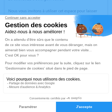
Nous vous invitons à utiliser cet espace pour laisser
vos condoléances, partager des photos souvenirs, une
anecdote ou exprimer vos pensées à travers des
poèmes ou des textes. Cet endroit est un lieu
d'expression dédié à honorer la mémoire de Marie
FAYET.
Un service de plantation d’arbre hommage est
disponible ici
.
Je rends hommage
Cérémonie
vendredi 26 août 2022 à 14h30
1
Eglise Saint-Martin 9 rue du 19 mars 1962
69510 Thurins
Faire-part
Hommages