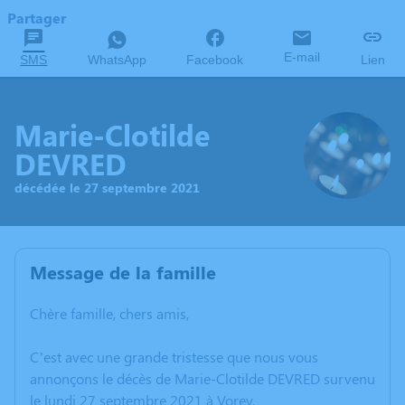
Partager
E-mail
SMS
WhatsApp
Facebook
Lien
Marie-Clotilde
DEVRED
décédée le 27 septembre 2021
Message de la famille
Chère famille, chers amis,
C’est avec une grande tristesse que nous vous
annonçons le décès de Marie-Clotilde DEVRED survenu
le lundi 27 septembre 2021 à Vorey.