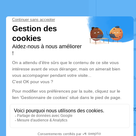
- à 17h pour l'i
La crémation aura
La famille remer
Un service de p
Déroulé de
Les inform