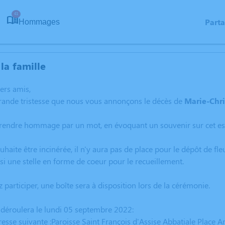
41
Part
Hommages
la famille
hers amis,
grande tristesse que nous vous annonçons le décès de
Marie-Chri
 rendre hommage par un mot, en évoquant un souvenir sur cet es
aite être incinérée, il n'y aura pas de place pour le dépôt de fleu
i une stelle en forme de coeur pour le recueillement.
 participer, une boîte sera à disposition lors de la cérémonie.
 déroulera le lundi 05 septembre 2022:
resse suivante :Paroisse Saint François d'Assise Abbatiale Place 