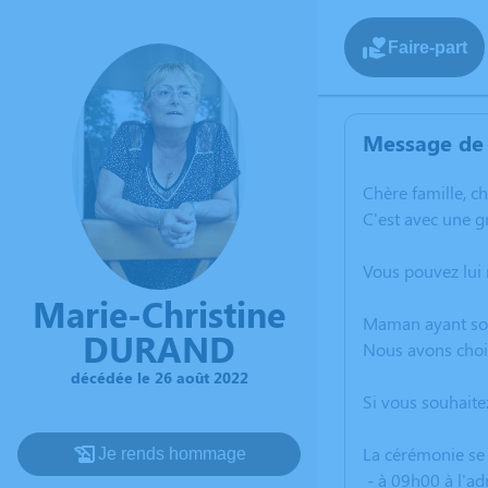
Faire-part
Message de 
C
hère famille, c
C'est avec une 
Vous pouvez lui
Marie-Christine
Maman ayant souh
DURAND
Nous avons chois
décédée le 26 août 2022
Si vous souhaitez
La cérémonie se
Je rends hommage
- à 09h00 à l'ad