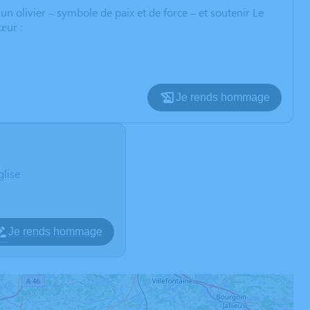
un olivier – symbole de paix et de force – et soutenir Le
œur :
Je rends hommage
glise
Je rends hommage