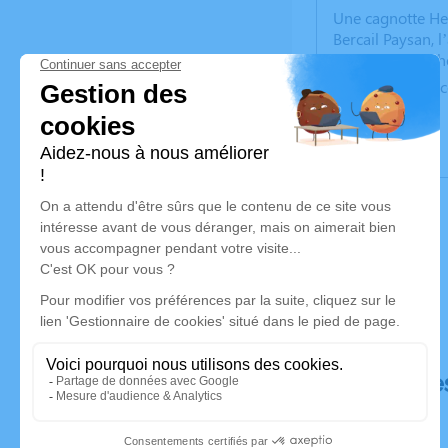
Une cagnotte Hell
Bercail Paysan, l
❤️https://www.h
Merci d'utiliser 
Déroulé de