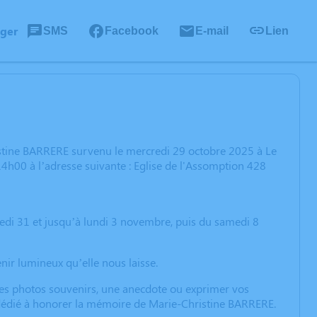
ager
SMS
Facebook
E-mail
Lien
istine BARRERE survenu le mercredi 29 octobre 2025 à Le
h00 à l’adresse suivante : Eglise de l'Assomption 428
ndredi 31 et jusqu’à lundi 3 novembre, puis du samedi 8
nir lumineux qu’elle nous laisse.
 des photos souvenirs, une anecdote ou exprimer vos
n dédié à honorer la mémoire de Marie-Christine BARRERE.