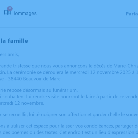
99
Part
Hommages
la famille
hers amis,
grande tristesse que nous vous annonçons le décès de Marie-Chr
in. La cérémonie se déroulera le mercredi 12 novembre 2025 à 14
se - 38440 Beauvoir de Marc.
arie repose désormais au funérarium.
i souhaitent lui rendre visite pourront le faire à partir de ce ve
rcredi 12 novembre.
e recueillir, lui témoigner son affection et garder d’elle le souve
ns à utiliser cet espace pour laisser vos condoléances, partager
s des poèmes ou des textes. Cet endroit est un lieu d'expressio