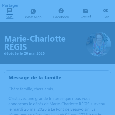
Partager
E-mail
SMS
WhatsApp
Facebook
Lien
Marie-Charlotte
RÉGIS
décédée le 26 mai 2026
Message de la famille
Chère famille, chers amis,
C’est avec une grande tristesse que nous vous
annonçons le décès de Marie-Charlotte RÉGIS survenu
le mardi 26 mai 2026 à Le Pont de Beauvoisin. La
cérémonie se déroulera le jeudi 04 juin 2026 à partir