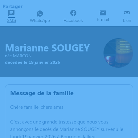
Partager
E-mail
SMS
WhatsApp
Facebook
Lien
Marianne SOUGEY
née MARCON
décédée le 19 janvier 2026
Message de la famille
Chère famille, chers amis,
C’est avec une grande tristesse que nous vous
annonçons le décès de Marianne SOUGEY survenu le
lundi 19 janvier 2026 à Bourgoin-Jallieu.