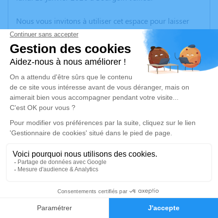
Nous vous invitons à utiliser cet espace pour laisser
vos condoléances, partager des photos souvenirs, une
anecdote ou exprimer vos pensées à travers des
poèmes ou des textes. Cet endroit est un lieu
d'expression dédié à honorer la mémoire de Marianne
SOUGEY.
Un service de plantation d’arbre hommage est
disponible ici
.
Je rends hommage
Cérémonie
mercredi 28 janvier 2026 à 14h30
4
Église Saint-Pierre et Saint-Paul rue de l'Eglise
38080 l'Isle d'Abeau
Faire-part
Hommages