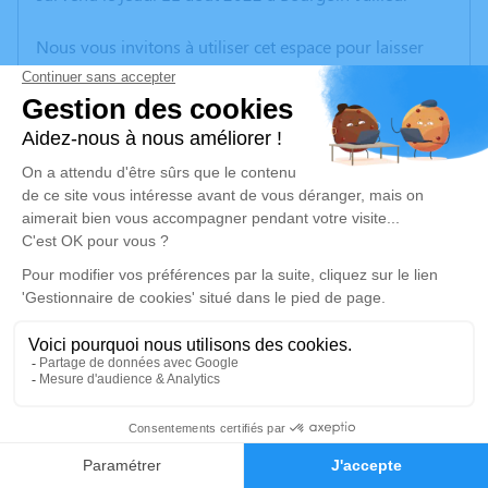
Nous vous invitons à utiliser cet espace pour laisser
vos condoléances, partager des photos souvenirs, une
anecdote ou exprimer vos pensées à travers des
poèmes ou des textes. Cet endroit est un lieu
d'expression dédié à honorer la mémoire de Maria
MARTIN PICHON.
Un service de plantation d’arbre hommage est
disponible ici
.
Je rends hommage
Cérémonie
mercredi 17 août 2022 à 10h30
1
salle boudrier
38300 Bourgoin Jallieu
Faire-part
Hommages