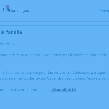
8
Part
Hommages
la famille
hers amis,
grande tristesse que nous vous annonçons le décès de Marguerite
ns à utiliser cet espace pour laisser vos condoléances, partager
s des poèmes ou des textes. Cet endroit est un lieu d'expression
lantation d’arbre hommage est
disponible ici
.