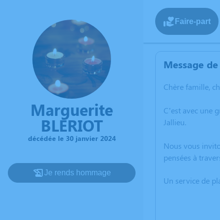
Faire-part
Message de 
Chère famille, c
Marguerite
C’est avec une 
BLERIOT
Jallieu.
décédée le 30 janvier 2024
Nous vous invito
pensées à traver
Je rends hommage
Un service de p