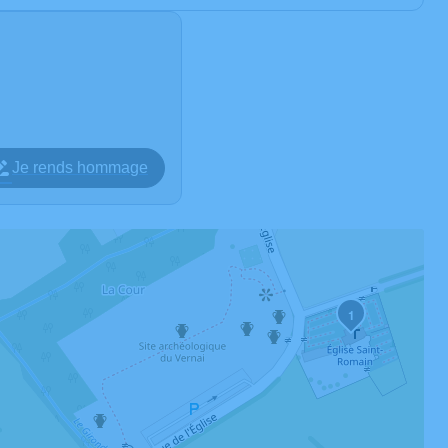
Je rends hommage
1