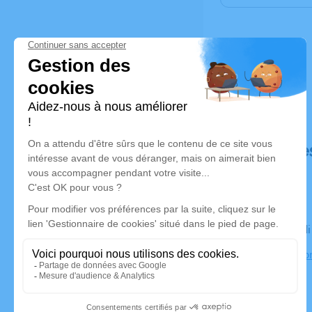
Déroulé de
Le mercred
Eglise St R
Jalionas