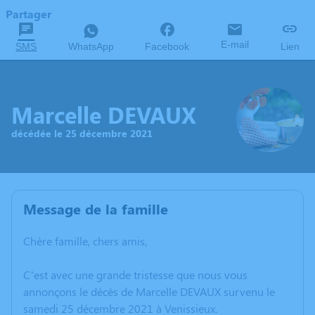
Partager
E-mail
SMS
WhatsApp
Facebook
Lien
Marcelle DEVAUX
décédée le 25 décembre 2021
Message de la famille
Chère famille, chers amis,
C’est avec une grande tristesse que nous vous
annonçons le décès de Marcelle DEVAUX survenu le
samedi 25 décembre 2021 à Venissieux.