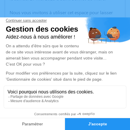
Nous vous invitons à utiliser cet espace pour laisser
vos condoléances, partager des photos souvenirs, une
anecdote ou exprimer vos pensées à travers des
poèmes ou des textes. Cet endroit est un lieu
d'expression dédié à honorer la mémoire de Marcelle
BEGAGNON.
Un service de plantation d’arbre hommage est
disponible ici
.
Je rends hommage
Cérémonie
jeudi 08 juin 2023 à 11h00
1
CENTRE FUNERAIRE BOUDRIER 31 Rue Lavoisier
38300 Bourgoin Jallieu
Faire-part
Hommages