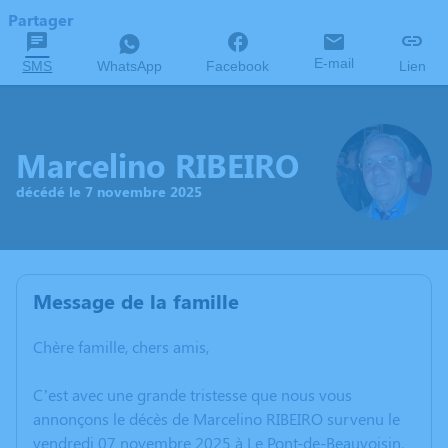
Partager
E-mail
SMS
WhatsApp
Facebook
Lien
Marcelino RIBEIRO
décédé le 7 novembre 2025
Message de la famille
Chère famille, chers amis,
C’est avec une grande tristesse que nous vous
annonçons le décès de Marcelino RIBEIRO survenu le
vendredi 07 novembre 2025 à Le Pont-de-Beauvoisin.