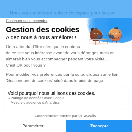
Nous vous invitons à utiliser cet espace pour laisser
vos condoléances, partager des photos souvenirs, une
anecdote ou exprimer vos pensées à travers des
poèmes ou des textes. Cet endroit est un lieu
d'expression dédié à honorer la mémoire de Marcelino
RIBEIRO.
Un service de plantation d’arbre hommage est
disponible ici
.
Je rends hommage
Cérémonie
vendredi 14 novembre 2025 à 10h00
22
Eglise Saint Roch 39 Avenue du Bourg
38300 Domarin
Faire-part
Hommages