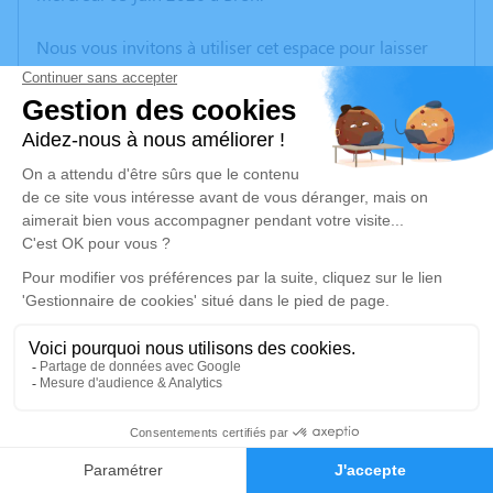
Nous vous invitons à utiliser cet espace pour laisser
vos condoléances, partager des photos souvenirs, une
anecdote ou exprimer vos pensées à travers des
poèmes ou des textes. Cet endroit est un lieu
d'expression dédié à honorer la mémoire de Marcel
GANJEAN.
Un service de plantation d’arbre hommage est
disponible ici
.
Je rends hommage
Cérémonie
mardi 09 juin 2026 à 14h30
1
cimetière
38300 Maubec
Faire-part
Hommages