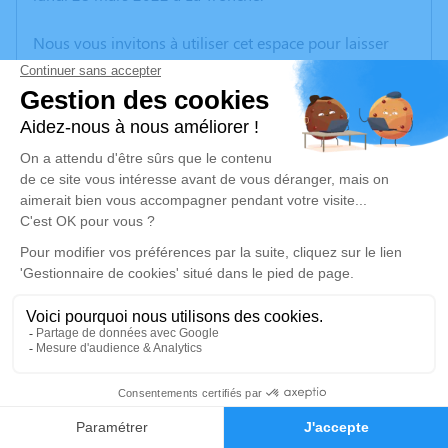
Nous vous invitons à utiliser cet espace pour laisser
vos condoléances, partager des photos souvenirs, une
anecdote ou exprimer vos pensées à travers des
poèmes ou des textes. Cet endroit est un lieu
d'expression dédié à honorer la mémoire de Marcel
GENEVEY.
Un service de plantation d’arbre hommage est
disponible ici
.
Je rends hommage
Cérémonie
mardi 05 avril 2022 à 14h30
2
Eglise St Saturnin
38510 Saint Sorlin de Morestel
Faire-part
Hommages