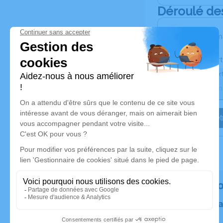
Déroulé de
Les inform
Activez une aler
Recevoir une aler
Je veux êtr
Rendez h
Plantez un 