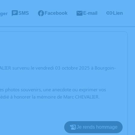
ager
SMS
Facebook
E-mail
Lien
ALIER survenu le vendredi 03 octobre 2025 à Bourgoin-
 des photos souvenirs, une anecdote ou exprimer vos
n dédié à honorer la mémoire de Marc CHEVALIER.
Je rends hommage