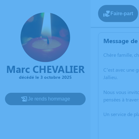
Faire-part
Message de 
Chère famille, c
Marc CHEVALIER
C’est avec une 
Jallieu.
décédé le 3 octobre 2025
Nous vous invito
Je rends hommage
pensées à traver
Un service de p