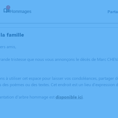
7
Part
Hommages
la famille
hers amis,
grande tristesse que nous vous annonçons le décès de Marc CHEV
ns à utiliser cet espace pour laisser vos condoléances, partager
s des poèmes ou des textes. Cet endroit est un lieu d'expressio
lantation d’arbre hommage est
disponible ici
.