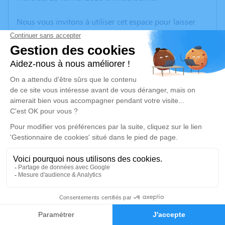
Nous vous invitons à utiliser cet espace pour laisser
vos condoléances, partager des photos souvenirs, une
anecdote ou exprimer vos pensées à travers des
poèmes ou des textes. Cet endroit est un lieu
d'expression dédié à honorer la mémoire de Manuel
GARCIA.
Un service de plantation d’arbre hommage est
disponible ici
.
Je rends hommage
Cérémonie
jeudi 05 mars 2026 à 11h00
1
Eglise de ANTHON
38280 Anthon
Faire-part
Hommages