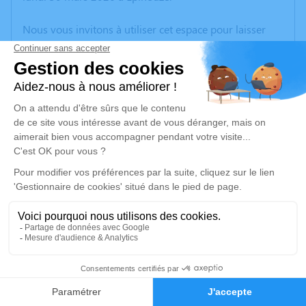
Nous vous invitons à utiliser cet espace pour laisser
vos condoléances, partager des photos souvenirs, une
anecdote ou exprimer vos pensées à travers des
poèmes ou des textes. Cet endroit est un lieu
d'expression dédié à honorer la mémoire de Manuel
DE LARA.
Un service de plantation d’arbre hommage est
disponible ici
.
Je rends hommage
Cérémonie
mercredi 08 avril 2026 à 09h30
22
CENTRE FUNERAIRE BOUDRIER 31 Rue Lavoisier
38300 Bourgoin Jallieu
Faire-part
Hommages