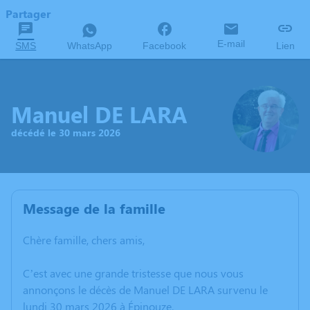
Partager
E-mail
SMS
WhatsApp
Facebook
Lien
Manuel DE LARA
décédé le 30 mars 2026
Message de la famille
Chère famille, chers amis,
C’est avec une grande tristesse que nous vous
annonçons le décès de Manuel DE LARA survenu le
lundi 30 mars 2026 à Épinouze.