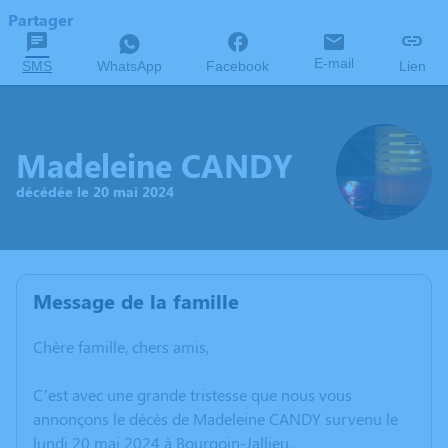
Partager
E-mail
SMS
WhatsApp
Facebook
Lien
Madeleine CANDY
décédée le 20 mai 2024
Message de la famille
Chère famille, chers amis,
C’est avec une grande tristesse que nous vous
annonçons le décès de Madeleine CANDY survenu le
lundi 20 mai 2024 à Bourgoin-Jallieu.