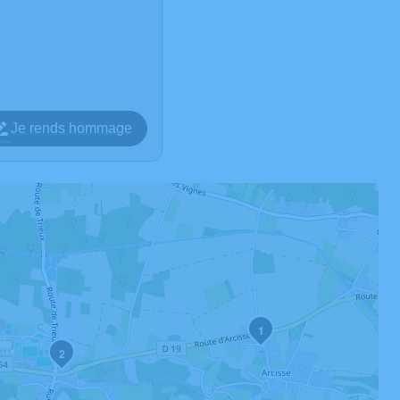
Je rends hommage
1
2