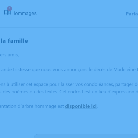
2
Part
Hommages
la famille
hers amis,
rande tristesse que nous vous annonçons le décès de Madeleine 
ns à utiliser cet espace pour laisser vos condoléances, partager
s des poèmes ou des textes. Cet endroit est un lieu d'expressio
lantation d’arbre hommage est
disponible ici
.