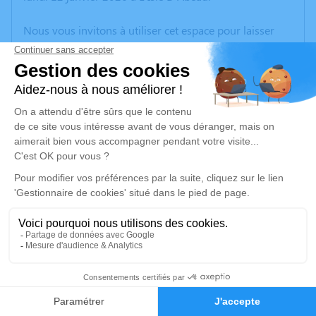
Nous vous invitons à utiliser cet espace pour laisser
vos condoléances, partager des photos souvenirs, une
anecdote ou exprimer vos pensées à travers des
poèmes ou des textes. Cet endroit est un lieu
d'expression dédié à honorer la mémoire de Lucienne
RABATEL.
Un service de plantation d’arbre hommage est
disponible ici
.
Je rends hommage
Cérémonie
mardi 20 janvier 2026 à 13h30
10
Eglise Saint Jean-Baptiste Place Président Carnot
38300 Bourgoin Jallieu
Faire-part
Hommages