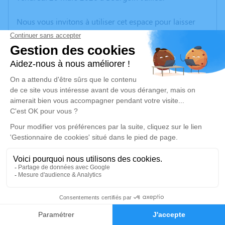
Nous vous invitons à utiliser cet espace pour laisser
vos condoléances, partager des photos souvenirs, une
anecdote ou exprimer vos pensées à travers des
poèmes ou des textes. Cet endroit est un lieu
d'expression dédié à honorer la mémoire de Lucien
CHALEYSSIN.
Un service de plantation d’arbre hommage est
disponible ici
.
Je rends hommage
Cérémonie
mercredi 25 mars 2026 à 10h00
2
Eglise Saint Romain Place du 8 mai 1945
38460 Soleymieu
Faire-part
Hommages