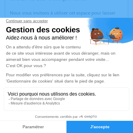
Nous vous invitons à utiliser cet espace pour laisser
vos condoléances, partager des photos souvenirs, une
anecdote ou exprimer vos pensées à travers des
poèmes ou des textes. Cet endroit est un lieu
d'expression dédié à honorer la mémoire de Lucette
HUGUET.
Un service de plantation d’arbre hommage est
disponible ici
.
Je rends hommage
Cérémonie
mardi 28 mai 2024 à 14h30
1
Eglise de CREMIEU
38460 Crémieu
Faire-part
Hommages