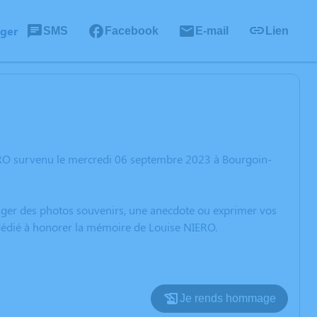
ager
SMS
Facebook
E-mail
Lien
ERO survenu le mercredi 06 septembre 2023 à Bourgoin-
rtager des photos souvenirs, une anecdote ou exprimer vos
 dédié à honorer la mémoire de Louise NIERO.
Je rends hommage