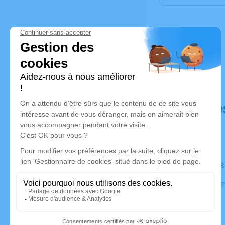
Déroulé de
Le mardi 0
Eglise Notr
Jallieu