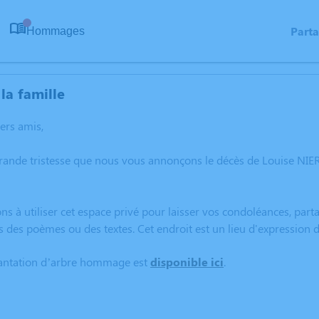
Part
Hommages
0
la famille
hers amis,
grande tristesse que nous vous annonçons le décès de Louise NI
ns à utiliser cet espace privé pour laisser vos condoléances, pa
s des poèmes ou des textes. Cet endroit est un lieu d'expression
lantation d’arbre hommage est
disponible ici
.