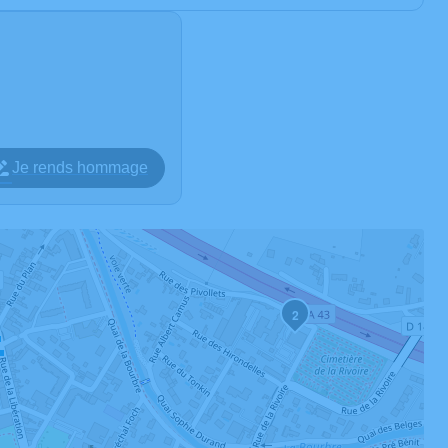
Je rends hommage
2