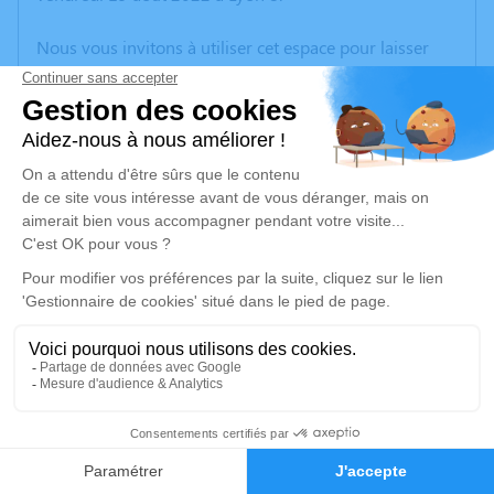
Nous vous invitons à utiliser cet espace pour laisser
vos condoléances, partager des photos souvenirs, une
anecdote ou exprimer vos pensées à travers des
poèmes ou des textes. Cet endroit est un lieu
d'expression dédié à honorer la mémoire de Louis
RICCARDI.
Un service de plantation d’arbre hommage est
disponible ici
.
Je rends hommage
Cérémonie
samedi 27 août 2022 à 15h00
1
31, Rue Lavoisier
38300 Bourgoin Jallieu
Faire-part
Hommages