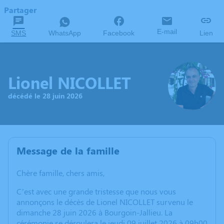
Partager
E-mail
SMS
WhatsApp
Facebook
Lien
Lionel NICOLLET
décédé le 28 juin 2026
Message de la famille
Chère famille, chers amis,
C’est avec une grande tristesse que nous vous
annonçons le décès de Lionel NICOLLET survenu le
dimanche 28 juin 2026 à Bourgoin-Jallieu. La
cérémonie se déroulera le jeudi 09 juillet 2026 à 09h00