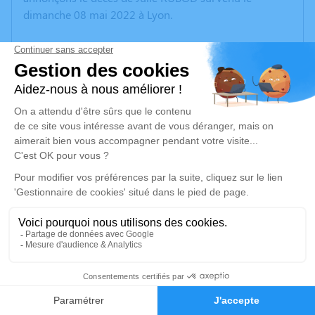
dimanche 08 mai 2022 à Lyon.
Nous vous invitons à utiliser cet espace pour laisser
vos condoléances, partager des photos souvenirs, une
anecdote ou exprimer vos pensées à travers des
poèmes ou des textes. Cet endroit est un lieu
d'expression dédié à honorer la mémoire de Julie
RUBOD.
Un service de plantation d’arbre hommage est
disponible ici
.
Je rends hommage
Cérémonie
81
samedi 21 mai 2022 à 14h30
CENTRE FUNERAIRE BOUDRIER 31 Rue Lavoisier
Faire-part
Hommages
38300 Bourgoin Jallieu