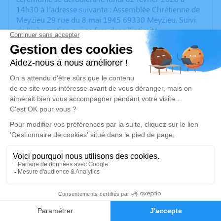
14h30 à l’adresse suivante : Assemblée Chrétienne de
Meyzieu 29 rue du 8 mai 1945 69330 Meyzieu. Suivi
de l'inhumation qui se fera dans l'intimité.
Nous vous invitons à utiliser cet espace pour laisser
vos condoléances, partager des photos souvenirs, une
anecdote ou exprimer vos pensées à travers des
poèmes ou des textes. Cet endroit est un lieu
d'expression dédié à honorer la mémoire de Juan
GARCIA.
Un service de plantation d’arbre hommage est
disponible ici
.
Je rends hommage
Cérémonie
40
lundi 02 février 2026 à 14h30
Faire-part
Hommages
Assemblée chrétienne