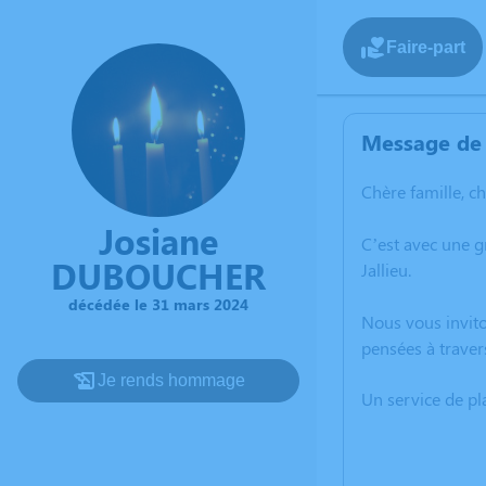
Faire-part
Message de 
Chère famille, c
Josiane
C’est avec une 
DUBOUCHER
Jallieu.
décédée le 31 mars 2024
Nous vous invito
pensées à traver
Je rends hommage
Un service de p