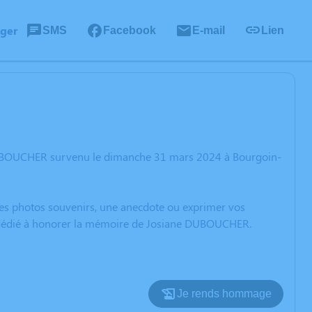
ager
SMS
Facebook
E-mail
Lien
 DUBOUCHER survenu le dimanche 31 mars 2024 à Bourgoin-
 des photos souvenirs, une anecdote ou exprimer vos
on dédié à honorer la mémoire de Josiane DUBOUCHER.
Je rends hommage