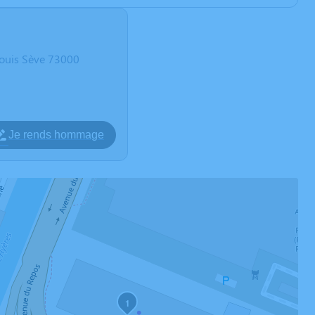
ouis Sève 73000
Je rends hommage
1