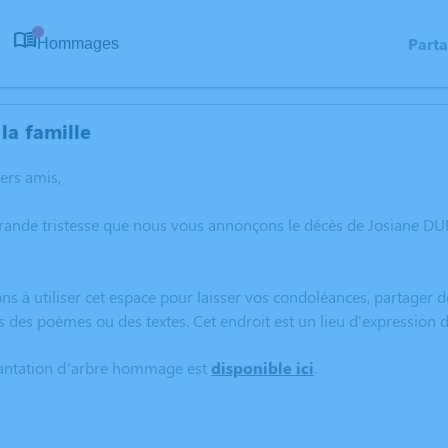
Part
Hommages
0
la famille
hers amis,
grande tristesse que nous vous annonçons le décès de Josiane
ns à utiliser cet espace pour laisser vos condoléances, partager
s des poèmes ou des textes. Cet endroit est un lieu d'expressi
lantation d’arbre hommage est
disponible ici
.