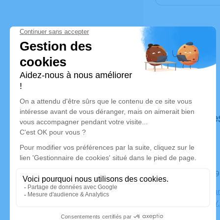
Déroulé de
Le mardi 0
Crématoriu
CHAMBERY,