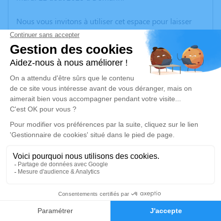
Nous vous invitons à utiliser cet espace pour laisser
vos condoléances, partager des photos souvenirs, une
anecdote ou exprimer vos pensées à travers des
poèmes ou des textes. Cet endroit est un lieu
d'expression dédié à honorer la mémoire de Josette
MEAGLIA.
Un service de plantation d’arbre hommage est
disponible ici
.
Je rends hommage
Cérémonie
vendredi 22 août 2025 à 09h30
3
CENTRE FUNERAIRE BOUDRIER 31 Rue Lavoisier
38300 Bourgoin Jallieu
Faire-part
Hommages