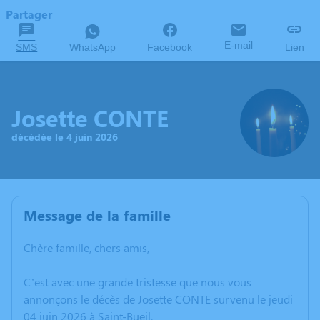
Partager
E-mail
SMS
WhatsApp
Facebook
Lien
Josette CONTE
décédée le 4 juin 2026
Message de la famille
Chère famille, chers amis,
C’est avec une grande tristesse que nous vous
annonçons le décès de Josette CONTE survenu le jeudi
04 juin 2026 à Saint-Bueil.