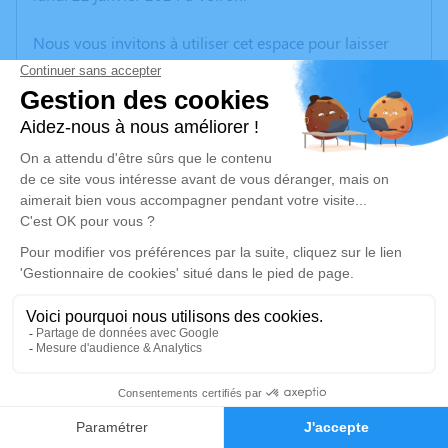
Nous vous invitons à utiliser cet espace pour laisser
vos condoléances, partager des photos souvenirs, une
anecdote ou exprimer vos pensées à travers des
poèmes ou des textes. Cet endroit est un lieu
d'expression dédié à honorer la mémoire de Joseph
DURHÔNE.
Un service de plantation d’arbre hommage est
disponible ici
.
Je rends hommage
Cérémonie
vendredi 26 janvier 2024 à 14h30
9
Eglise
38690 Bizonnes
Faire-part
Hommages