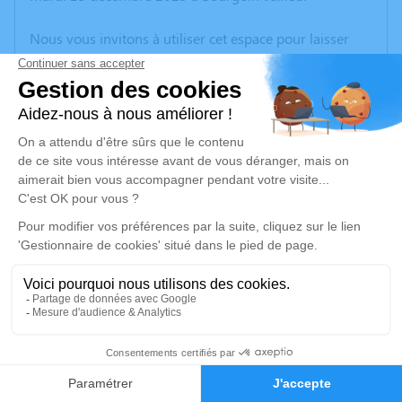
Nous vous invitons à utiliser cet espace pour laisser
vos condoléances, partager des photos souvenirs, une
anecdote ou exprimer vos pensées à travers des
poèmes ou des textes. Cet endroit est un lieu
d'expression dédié à honorer la mémoire de Joseph
LÉZÈRE.
Un service de plantation d’arbre hommage est
disponible ici
.
Je rends hommage
Cérémonie
vendredi 02 janvier 2026 à 10h00
15
CENTRE FUNERAIRE BOUDRIER 31 Rue Lavoisier
38300 Bourgoin Jallieu
Faire-part
Hommages