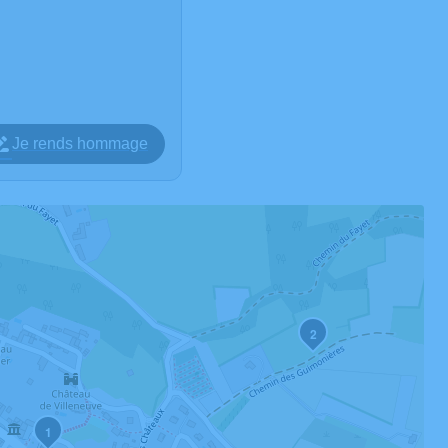
Je rends hommage
2
1