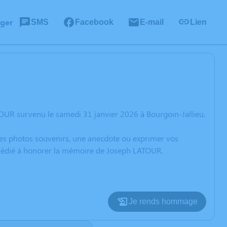
ager
SMS
Facebook
E-mail
Lien
OUR survenu le samedi 31 janvier 2026 à Bourgoin-Jallieu.
 des photos souvenirs, une anecdote ou exprimer vos
n dédié à honorer la mémoire de Joseph LATOUR.
Je rends hommage