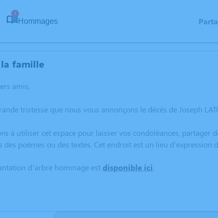
3
Part
Hommages
la famille
hers amis,
rande tristesse que nous vous annonçons le décès de Joseph LAT
ns à utiliser cet espace pour laisser vos condoléances, partager
s des poèmes ou des textes. Cet endroit est un lieu d'expressio
lantation d’arbre hommage est
disponible ici
.