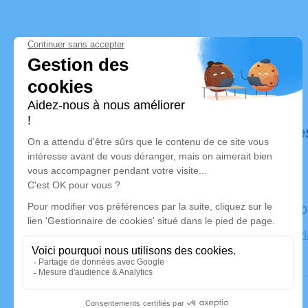
Déroulé de
Le mardi 1
Abbatiale P