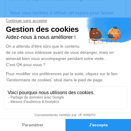
Nous vous invitons à utiliser cet espace pour laisser
vos condoléances, partager des photos souvenirs, une
anecdote ou exprimer vos pensées à travers des
poèmes ou des textes. Cet endroit est un lieu
d'expression dédié à honorer la mémoire de Joseph
MILLON.
Un service de plantation d’arbre hommage est
disponible ici
.
Je rends hommage
Cérémonie
samedi 17 septembre 2022 à 10h00
5
Paroisse Saint François d'Assise Abbatiale Place
Antoine Bonnaz
Faire-part
Hommages
38890 Saint Chef