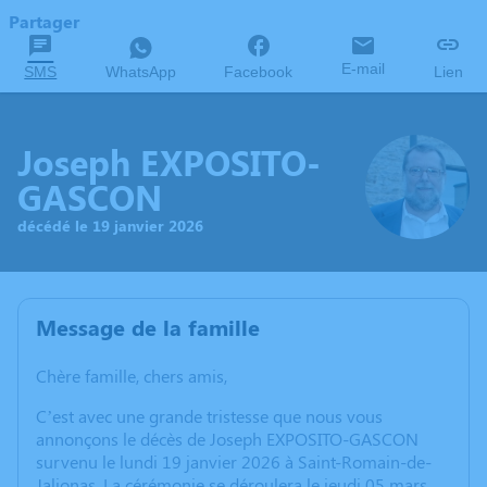
Partager
E-mail
SMS
WhatsApp
Facebook
Lien
Joseph EXPOSITO-
GASCON
décédé le 19 janvier 2026
Message de la famille
Chère famille, chers amis,
C’est avec une grande tristesse que nous vous
annonçons le décès de Joseph EXPOSITO-GASCON
survenu le lundi 19 janvier 2026 à Saint-Romain-de-
Jalionas. La cérémonie se déroulera le jeudi 05 mars