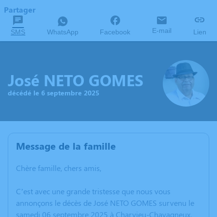
Partager
E-mail
SMS
WhatsApp
Facebook
Lien
José NETO GOMES
décédé le 6 septembre 2025
Message de la famille
Chère famille, chers amis,
C’est avec une grande tristesse que nous vous
annonçons le décès de José NETO GOMES survenu le
samedi 06 septembre 2025 à Charvieu-Chavagneux.