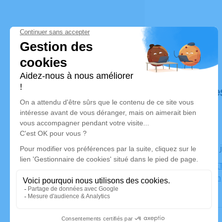
Déroulé de
Le jeudi 09
PARC CIMET
69500 Bron