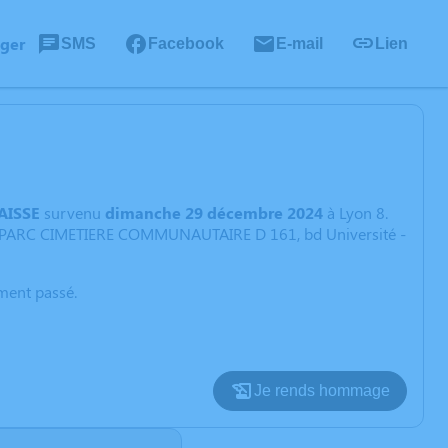
ager
SMS
Facebook
E-mail
Lien
AISSE
survenu
dimanche 29 décembre 2024
à Lyon 8.
te : PARC CIMETIERE COMMUNAUTAIRE D 161, bd Université -
oment passé.
Je rends hommage