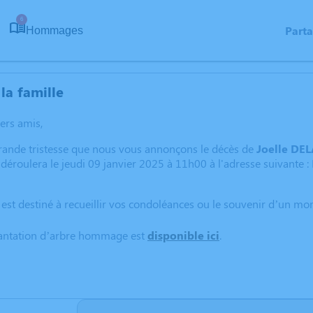
6
Part
Hommages
la famille
hers amis,
rande tristesse que nous vous annonçons le décès de
Joelle DEL
 déroulera le jeudi 09 janvier 2025 à 11h00 à l'adresse suivan
 est destiné à recueillir vos condoléances ou le souvenir d’un m
lantation d’arbre hommage est
disponible ici
.